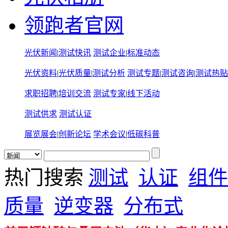
领跑者官网
光伏新闻
|
测试快讯
测试企业
|
标准动态
光伏资料
|
光伏质量
|
测试分析
测试专题
|
测试咨询
|
测试热贴
求职招聘
|
培训交流
测试专家
|
线下活动
测试供求
测试认证
展览展会
|
创新论坛
学术会议
|
低碳科普
热门搜索
测试
认证
组件
质量
逆变器
分布式