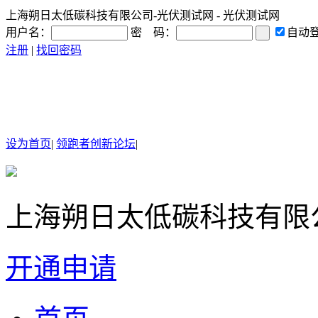
上海朔日太低碳科技有限公司-光伏测试网 - 光伏测试网
用户名：
密 码：
自动
注册
|
找回密码
设为首页
|
领跑者创新论坛
|
上海朔日太低碳科技有限
开通申请