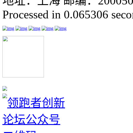
地址：上海 邮编：200050 GMT
Processed in 0.065306 secon