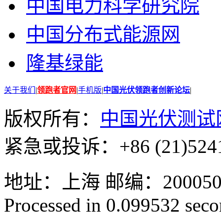
中国电力科学研究院
中国分布式能源网
隆基绿能
关于我们
|
领跑者官网
|
手机版
|
中国光伏领跑者创新论坛
|
版权所有：
中国光伏测试
紧急或投诉：+86 (21)5241
地址：上海 邮编：200050 GMT
Processed in 0.099532 secon