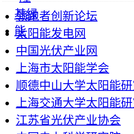
领跑者创新论坛
太阳能发电网
中国光伏产业网
上海市太阳能学会
顺德中山大学太阳能研
上海交通大学太阳能研
江苏省光伏产业协会