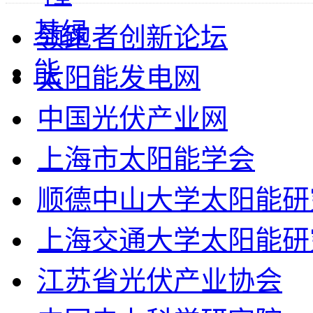
领跑者创新论坛
太阳能发电网
中国光伏产业网
上海市太阳能学会
顺德中山大学太阳能研
上海交通大学太阳能研
江苏省光伏产业协会