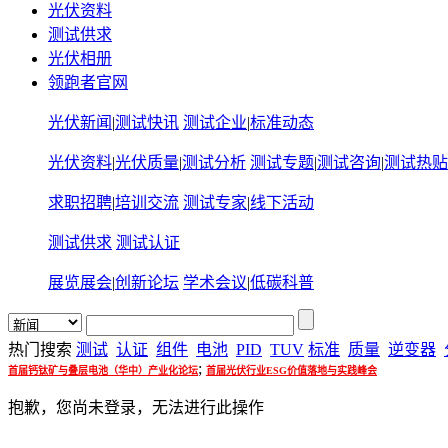
光伏资料
测试供求
光伏相册
领跑者官网
光伏新闻
|
测试快讯
测试企业
|
标准动态
光伏资料
|
光伏质量
|
测试分析
测试专题
|
测试咨询
|
测试热贴
求职招聘
|
培训交流
测试专家
|
线下活动
测试供求
测试认证
展览展会
|
创新论坛
学术会议
|
低碳科普
热门搜索
测试
认证
组件
电池
PID
TUV
标准
质量
逆变器
;
首届钙钛矿与叠层电池（华中）产业化论坛
首届光伏行业ESG价值落地与实践峰会
抱歉，您尚未登录，无法进行此操作