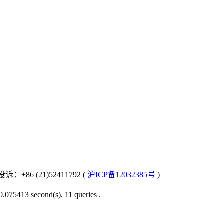
：+86 (21)52411792 (
沪ICP备12032385号
)
0.075413 second(s), 11 queries .