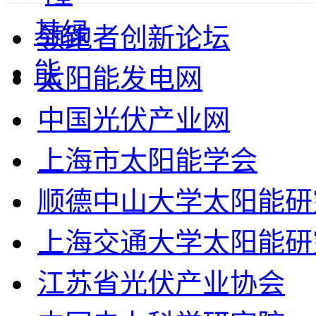
领跑者创新论坛
太阳能发电网
中国光伏产业网
上海市太阳能学会
顺德中山大学太阳能研
上海交通大学太阳能研
江苏省光伏产业协会