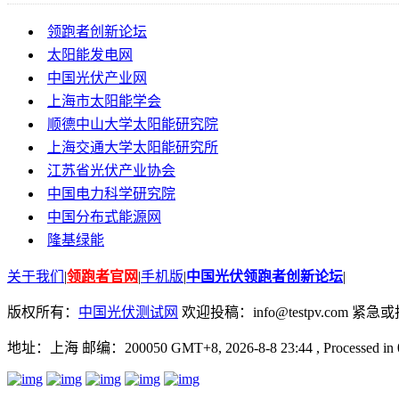
领跑者创新论坛
太阳能发电网
中国光伏产业网
上海市太阳能学会
顺德中山大学太阳能研究院
上海交通大学太阳能研究所
江苏省光伏产业协会
中国电力科学研究院
中国分布式能源网
隆基绿能
关于我们
|
领跑者官网
|
手机版
|
中国光伏领跑者创新论坛
|
版权所有：
中国光伏测试网
欢迎投稿：info@testpv.com 紧急或投诉
地址：上海 邮编：200050 GMT+8, 2026-8-8 23:44
, Processed in 