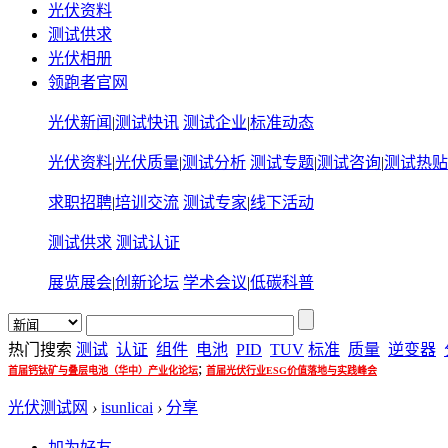
光伏资料
测试供求
光伏相册
领跑者官网
光伏新闻
|
测试快讯
测试企业
|
标准动态
光伏资料
|
光伏质量
|
测试分析
测试专题
|
测试咨询
|
测试热贴
求职招聘
|
培训交流
测试专家
|
线下活动
测试供求
测试认证
展览展会
|
创新论坛
学术会议
|
低碳科普
热门搜索
测试
认证
组件
电池
PID
TUV
标准
质量
逆变器
;
首届钙钛矿与叠层电池（华中）产业化论坛
首届光伏行业ESG价值落地与实践峰会
光伏测试网
›
isunlicai
›
分享
加为好友