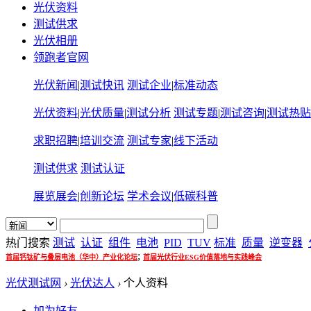
光伏资料
测试供求
光伏相册
领跑者官网
光伏新闻
|
测试快讯
测试企业
|
标准动态
光伏资料
|
光伏质量
|
测试分析
测试专题
|
测试咨询
|
测试热贴
求职招聘
|
培训交流
测试专家
|
线下活动
测试供求
测试认证
展览展会
|
创新论坛
学术会议
|
低碳科普
热门搜索
测试
认证
组件
电池
PID
TUV
标准
质量
逆变器
;
首届钙钛矿与叠层电池（华中）产业化论坛
首届光伏行业ESG价值落地与实践峰会
光伏测试网
›
光伏达人
›
个人资料
加为好友