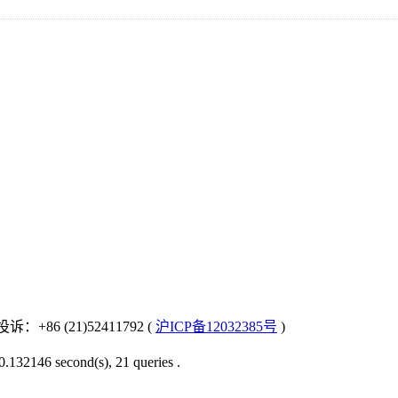
：+86 (21)52411792 (
沪ICP备12032385号
)
0.132146 second(s), 21 queries .