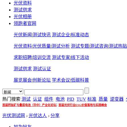
光伏资料
测试供求
光伏相册
领跑者官网
光伏新闻
|
测试快讯
测试企业
|
标准动态
光伏资料
|
光伏质量
|
测试分析
测试专题
|
测试咨询
|
测试热贴
求职招聘
|
培训交流
测试专家
|
线下活动
测试供求
测试认证
展览展会
|
创新论坛
学术会议
|
低碳科普
热门搜索
测试
认证
组件
电池
PID
TUV
标准
质量
逆变器
;
首届钙钛矿与叠层电池（华中）产业化论坛
首届光伏行业ESG价值落地与实践峰会
光伏测试网
›
光伏达人
›
分享
加为好友