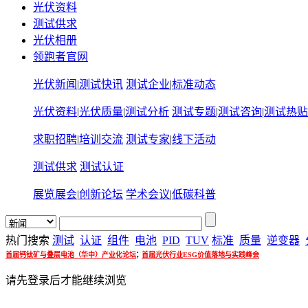
光伏资料
测试供求
光伏相册
领跑者官网
光伏新闻
|
测试快讯
测试企业
|
标准动态
光伏资料
|
光伏质量
|
测试分析
测试专题
|
测试咨询
|
测试热贴
求职招聘
|
培训交流
测试专家
|
线下活动
测试供求
测试认证
展览展会
|
创新论坛
学术会议
|
低碳科普
热门搜索
测试
认证
组件
电池
PID
TUV
标准
质量
逆变器
;
首届钙钛矿与叠层电池（华中）产业化论坛
首届光伏行业ESG价值落地与实践峰会
请先登录后才能继续浏览