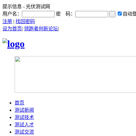
提示信息 - 光伏测试网
用户名：
密 码：
自动
注册
|
找回密码
设为首页
|
领跑者创新论坛
|
首页
测试新闻
测试技术
测试人才
测试交流