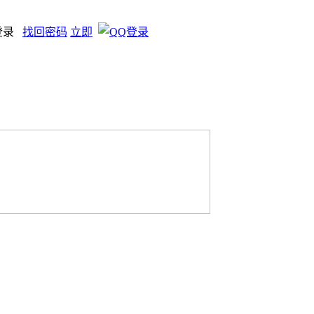
登录
找回密码
立即