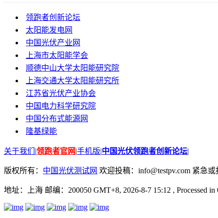
领跑者创新论坛
太阳能发电网
中国光伏产业网
上海市太阳能学会
顺德中山大学太阳能研究院
上海交通大学太阳能研究所
江苏省光伏产业协会
中国电力科学研究院
中国分布式能源网
隆基绿能
关于我们
|
领跑者官网
|
手机版
|
中国光伏领跑者创新论坛
|
版权所有：
中国光伏测试网
欢迎投稿：info@testpv.com 紧急或投诉
地址：上海 邮编：200050 GMT+8, 2026-8-7 15:12
, Processed in 