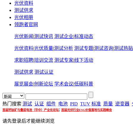
光伏资料
测试供求
光伏相册
领跑者官网
光伏新闻
|
测试快讯
测试企业
|
标准动态
光伏资料
|
光伏质量
|
测试分析
测试专题
|
测试咨询
|
测试热贴
求职招聘
|
培训交流
测试专家
|
线下活动
测试供求
测试认证
展览展会
|
创新论坛
学术会议
|
低碳科普
热门搜索
测试
认证
组件
电池
PID
TUV
标准
质量
逆变器
;
首届钙钛矿与叠层电池（华中）产业化论坛
首届光伏行业ESG价值落地与实践峰会
请先登录后才能继续浏览