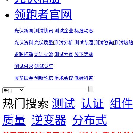
领跑者官网
光伏新闻
|
测试快讯
测试企业
|
标准动态
光伏资料
|
光伏质量
|
测试分析
测试专题
|
测试咨询
|
测试热贴
求职招聘
|
培训交流
测试专家
|
线下活动
测试供求
测试认证
展览展会
|
创新论坛
学术会议
|
低碳科普
热门搜索
测试
认证
组件
质量
逆变器
分布式