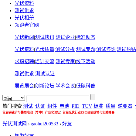
光伏资料
测试供求
光伏相册
领跑者官网
光伏新闻
|
测试快讯
测试企业
|
标准动态
光伏资料
|
光伏质量
|
测试分析
测试专题
|
测试咨询
|
测试热贴
求职招聘
|
培训交流
测试专家
|
线下活动
测试供求
测试认证
展览展会
|
创新论坛
学术会议
|
低碳科普
热门搜索
测试
认证
组件
电池
PID
TUV
标准
质量
逆变器
;
首届钙钛矿与叠层电池（华中）产业化论坛
首届光伏行业ESG价值落地与实践峰会
光伏测试网
›
gaohui200533
›
好友
加为好友