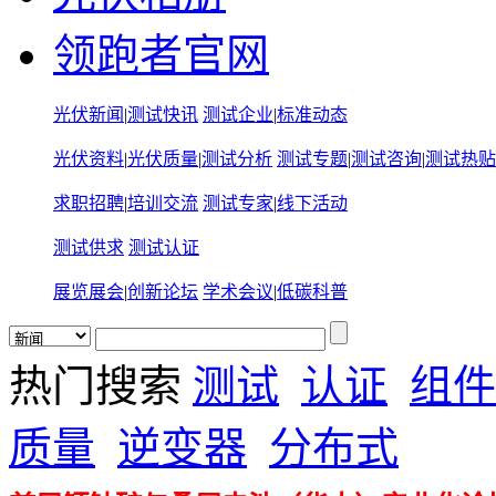
领跑者官网
光伏新闻
|
测试快讯
测试企业
|
标准动态
光伏资料
|
光伏质量
|
测试分析
测试专题
|
测试咨询
|
测试热贴
求职招聘
|
培训交流
测试专家
|
线下活动
测试供求
测试认证
展览展会
|
创新论坛
学术会议
|
低碳科普
热门搜索
测试
认证
组件
质量
逆变器
分布式