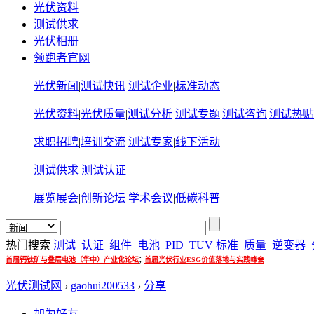
光伏资料
测试供求
光伏相册
领跑者官网
光伏新闻
|
测试快讯
测试企业
|
标准动态
光伏资料
|
光伏质量
|
测试分析
测试专题
|
测试咨询
|
测试热贴
求职招聘
|
培训交流
测试专家
|
线下活动
测试供求
测试认证
展览展会
|
创新论坛
学术会议
|
低碳科普
热门搜索
测试
认证
组件
电池
PID
TUV
标准
质量
逆变器
;
首届钙钛矿与叠层电池（华中）产业化论坛
首届光伏行业ESG价值落地与实践峰会
光伏测试网
›
gaohui200533
›
分享
加为好友