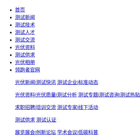
首页
测试新闻
测试技术
测试人才
测试交流
光伏资料
测试供求
光伏相册
领跑者官网
光伏新闻
|
测试快讯
测试企业
|
标准动态
光伏资料
|
光伏质量
|
测试分析
测试专题
|
测试咨询
|
测试热贴
求职招聘
|
培训交流
测试专家
|
线下活动
测试供求
测试认证
展览展会
|
创新论坛
学术会议
|
低碳科普