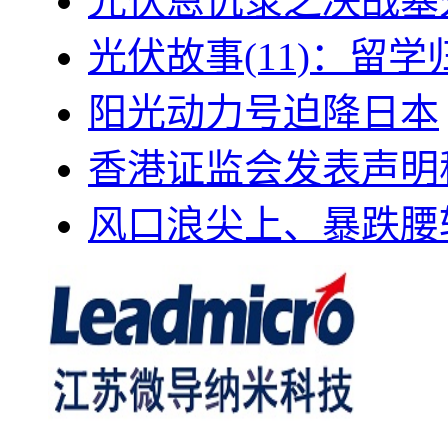
光伏恩仇录之决战塞外
光伏故事(11)：留
阳光动力号迫降日本
香港证监会发表声明
风口浪尖上、暴跌腰