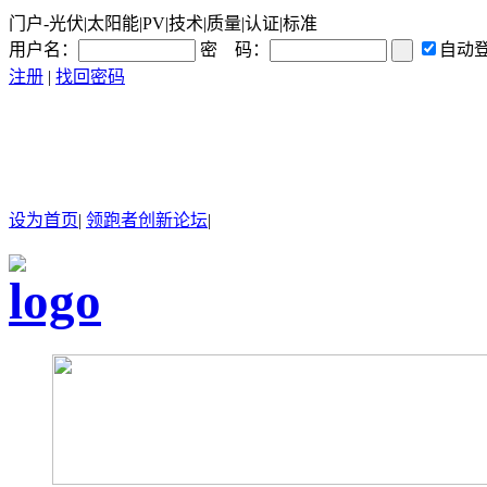
门户-光伏|太阳能|PV|技术|质量|认证|标准
用户名：
密 码：
自动
注册
|
找回密码
设为首页
|
领跑者创新论坛
|