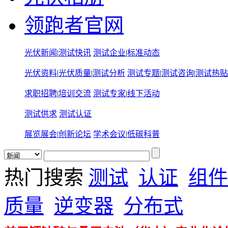
领跑者官网
光伏新闻
|
测试快讯
测试企业
|
标准动态
光伏资料
|
光伏质量
|
测试分析
测试专题
|
测试咨询
|
测试热贴
求职招聘
|
培训交流
测试专家
|
线下活动
测试供求
测试认证
展览展会
|
创新论坛
学术会议
|
低碳科普
热门搜索
测试
认证
组件
质量
逆变器
分布式