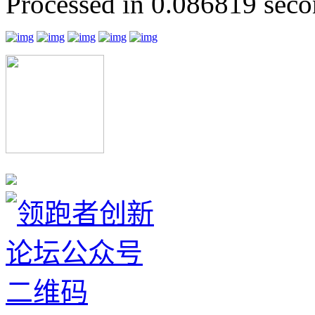
Processed in 0.086819 secon