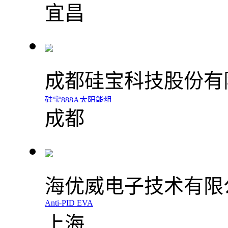
宜昌
成都硅宝科技股份有
硅宝888A太阳能组
成都
件专用硅酮胶
海优威电子技术有限
Anti-PID EVA
上海