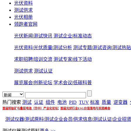
光伏资料
测试供求
光伏相册
领跑者官网
光伏新闻
|
测试快讯
测试企业
|
标准动态
光伏资料
|
光伏质量
|
测试分析
测试专题
|
测试咨询
|
测试热贴
求职招聘
|
培训交流
测试专家
|
线下活动
测试供求
测试认证
展览展会
|
创新论坛
学术会议
|
低碳科普
热门搜索
测试
认证
组件
电池
PID
TUV
标准
质量
逆变器
;
首届钙钛矿与叠层电池（华中）产业化论坛
首届光伏行业ESG价值落地与实践峰会
测试仪器
|
测试原料
|
测试企业会员
|
供求信息
|
测试认证
|
企业招
测试仪器
测试原料
更多 >>