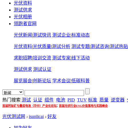
光伏资料
测试供求
光伏相册
领跑者官网
光伏新闻
|
测试快讯
测试企业
|
标准动态
光伏资料
|
光伏质量
|
测试分析
测试专题
|
测试咨询
|
测试热贴
求职招聘
|
培训交流
测试专家
|
线下活动
测试供求
测试认证
展览展会
|
创新论坛
学术会议
|
低碳科普
热门搜索
测试
认证
组件
电池
PID
TUV
标准
质量
逆变器
;
首届钙钛矿与叠层电池（华中）产业化论坛
首届光伏行业ESG价值落地与实践峰会
光伏测试网
›
isunlicai
›
好友
加为好友