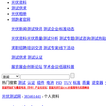
光伏资料
测试供求
光伏相册
领跑者官网
光伏新闻
|
测试快讯
测试企业
|
标准动态
光伏资料
|
光伏质量
|
测试分析
测试专题
|
测试咨询
|
测试热贴
求职招聘
|
培训交流
测试专家
|
线下活动
测试供求
测试认证
展览展会
|
创新论坛
学术会议
|
低碳科普
热门搜索
测试
认证
组件
电池
PID
TUV
标准
质量
逆变器
;
首届钙钛矿与叠层电池（华中）产业化论坛
首届光伏行业ESG价值落地与实践峰会
光伏测试网
›
383461441
›
个人资料