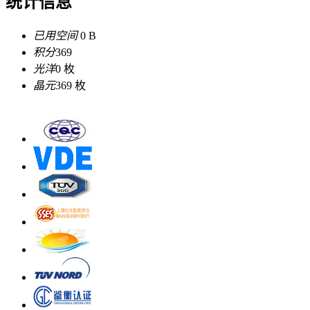
统计信息
已用空间
0 B
积分
369
光洋
0 枚
晶元
369 枚