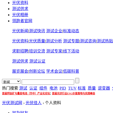
光伏资料
测试供求
光伏相册
领跑者官网
光伏新闻
|
测试快讯
测试企业
|
标准动态
光伏资料
|
光伏质量
|
测试分析
测试专题
|
测试咨询
|
测试热贴
求职招聘
|
培训交流
测试专家
|
线下活动
测试供求
测试认证
展览展会
|
创新论坛
学术会议
|
低碳科普
热门搜索
测试
认证
组件
电池
PID
TUV
标准
质量
逆变器
;
首届钙钛矿与叠层电池（华中）产业化论坛
首届光伏行业ESG价值落地与实践峰会
光伏测试网
›
光伏佳人
›
个人资料
加为好友