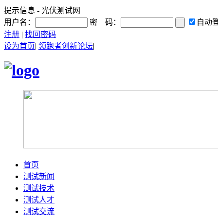
提示信息 - 光伏测试网
用户名：
密 码：
自动
注册
|
找回密码
设为首页
|
领跑者创新论坛
|
首页
测试新闻
测试技术
测试人才
测试交流