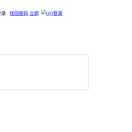
登录
找回密码
立即