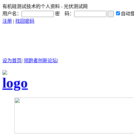
有机硅测试技术的个人资料 - 光伏测试网
用户名：
密 码：
自动
注册
|
找回密码
设为首页
|
领跑者创新论坛
|