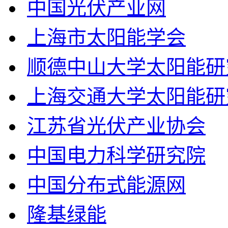
中国光伏产业网
上海市太阳能学会
顺德中山大学太阳能研
上海交通大学太阳能研
江苏省光伏产业协会
中国电力科学研究院
中国分布式能源网
隆基绿能