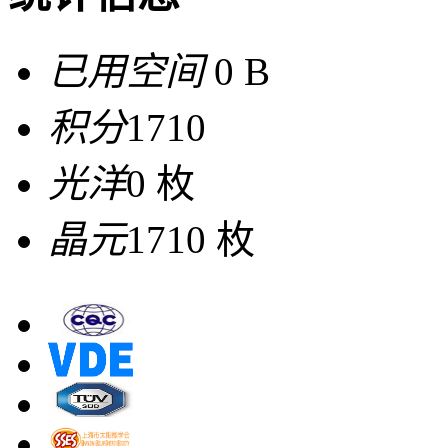
已用空间
0 B
积分
1710
光洋
0 枚
晶元
1710 枚