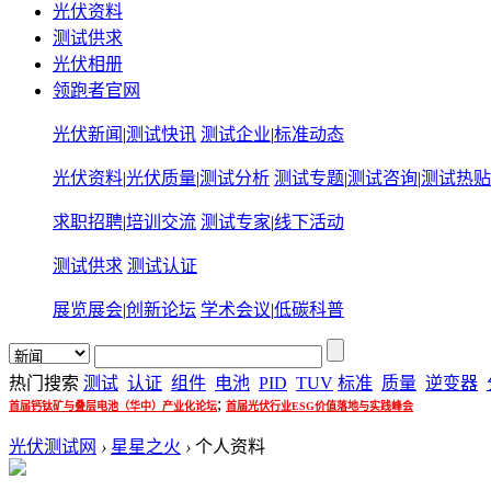
光伏资料
测试供求
光伏相册
领跑者官网
光伏新闻
|
测试快讯
测试企业
|
标准动态
光伏资料
|
光伏质量
|
测试分析
测试专题
|
测试咨询
|
测试热贴
求职招聘
|
培训交流
测试专家
|
线下活动
测试供求
测试认证
展览展会
|
创新论坛
学术会议
|
低碳科普
热门搜索
测试
认证
组件
电池
PID
TUV
标准
质量
逆变器
;
首届钙钛矿与叠层电池（华中）产业化论坛
首届光伏行业ESG价值落地与实践峰会
光伏测试网
›
星星之火
›
个人资料