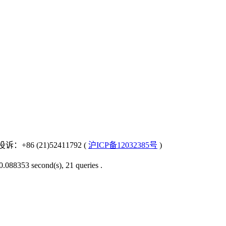
：+86 (21)52411792 (
沪ICP备12032385号
)
0.088353 second(s), 21 queries .