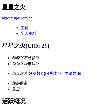
星星之火
http://testpv.com/?21
主题
个人资料
星星之火
(UID: 21)
邮箱状态
已验证
视频认证
未认证
统计信息
好友数 0
|
回帖数 58
|
主题数 46
性别
保密
生日
-
活跃概况