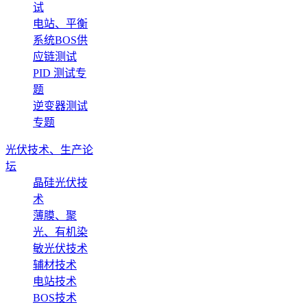
试
电站、平衡
系统BOS供
应链测试
PID 测试专
题
逆变器测试
专题
光伏技术、生产论
坛
晶硅光伏技
术
薄膜、聚
光、有机染
敏光伏技术
辅材技术
电站技术
BOS技术