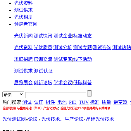
光伏资料
测试供求
光伏相册
领跑者官网
光伏新闻
|
测试快讯
测试企业
|
标准动态
光伏资料
|
光伏质量
|
测试分析
测试专题
|
测试咨询
|
测试热贴
求职招聘
|
培训交流
测试专家
|
线下活动
测试供求
测试认证
展览展会
|
创新论坛
学术会议
|
低碳科普
热门搜索
测试
认证
组件
电池
PID
TUV
标准
质量
逆变器
;
首届钙钛矿与叠层电池（华中）产业化论坛
首届光伏行业ESG价值落地与实践峰会
光伏测试网
»
论坛
›
光伏技术、生产论坛
›
晶硅光伏技术