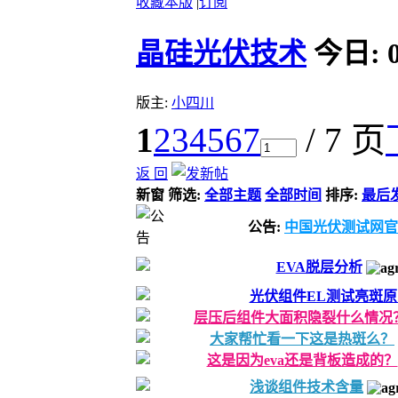
收藏本版
|
订阅
晶硅光伏技术
今日:
版主:
小四川
1
2
3
4
5
6
7
/ 7 页
返 回
新窗
筛选:
全部主题
全部时间
排序:
最后
公告:
中国光伏测试网官
EVA脱层分析
光伏组件EL测试亮斑
层压后组件大面积隐裂什么情况
大家帮忙看一下这是热斑么？
这是因为eva还是背板造成的？
浅谈组件技术含量