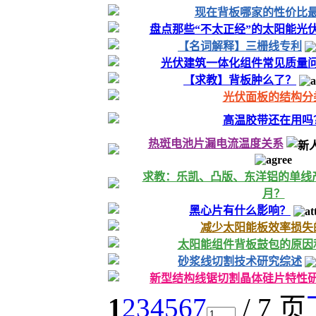
现在背板哪家的性价比
盘点那些“不太正经”的太阳能光
【名词解释】三栅线专利
光伏建筑一体化组件常见质量
【求教】背板肿么了？
光伏面板的结构分
高温胶带还在用吗
热斑电池片漏电流温度关系
求教：乐凯、凸版、东洋铝的单线产能
月？
黑心片有什么影响？
减少太阳能板效率损失
太阳能组件背板鼓包的原因
砂浆线切割技术研究综述
新型结构线锯切割晶体硅片特性
1
2
3
4
5
6
7
/ 7 页