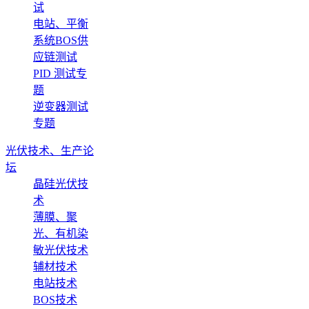
试
电站、平衡
系统BOS供
应链测试
PID 测试专
题
逆变器测试
专题
光伏技术、生产论
坛
晶硅光伏技
术
薄膜、聚
光、有机染
敏光伏技术
辅材技术
电站技术
BOS技术