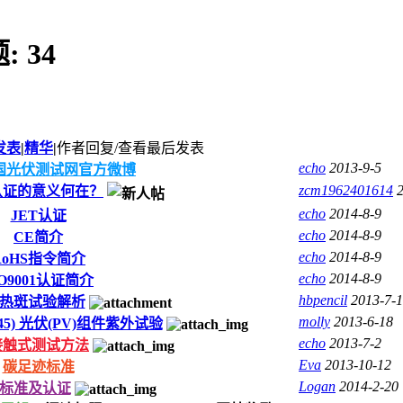
题:
34
发表
|
精华
|
作者
回复/查看
最后发表
echo
2013-9-5
国光伏测试网官方微博
zcm1962401614
质认证的意义何在？
echo
2014-8-9
JET认证
echo
2014-8-9
CE简介
echo
2014-8-9
RoHS指令简介
echo
2014-8-9
SO9001认证简介
hbpencil
2013-7-
标准热斑试验解析
molly
2013-6-18
 61345) 光伏(PV)组件紫外试验
echo
2013-7-2
接触式测试方法
Eva
2013-10-12
碳足迹标准
Logan
2014-2-20
的标准及认证