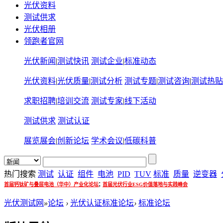
光伏资料
测试供求
光伏相册
领跑者官网
光伏新闻
|
测试快讯
测试企业
|
标准动态
光伏资料
|
光伏质量
|
测试分析
测试专题
|
测试咨询
|
测试热贴
求职招聘
|
培训交流
测试专家
|
线下活动
测试供求
测试认证
展览展会
|
创新论坛
学术会议
|
低碳科普
热门搜索
测试
认证
组件
电池
PID
TUV
标准
质量
逆变器
;
首届钙钛矿与叠层电池（华中）产业化论坛
首届光伏行业ESG价值落地与实践峰会
光伏测试网
»
论坛
›
光伏认证标准论坛
›
标准论坛