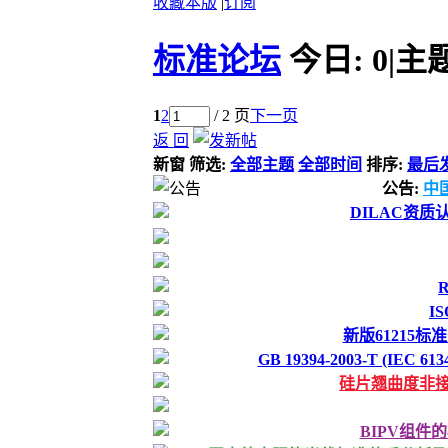
收藏本版
|
订阅
标准论坛
今日:
0
|
主
1
2
/ 2 页
下一页
返 回
新窗
筛选:
全部主题
全部时间
排序:
最后
公告:
中
DILAC资
I
新版61215
GB 19394-2003-T (IEC
硅片翘曲度非
BIPV组件