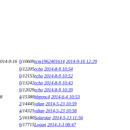
2014-9-16
0
/
10609
zcm1962401614
2014-9-16 12:29
0
/
12205
echo
2014-8-9 10:54
0
/
12153
echo
2014-8-9 10:52
0
/
13242
echo
2014-8-9 10:43
0
/
12029
echo
2014-8-9 10:39
18
4
/
15380
hbpencil
2014-6-4 10:53
2
/
14445
ydian
2014-5-23 10:59
4
/
14325
ydian
2014-5-23 10:58
5
/
16180
Solarstar
2014-5-13 11:56
6
/
17715
Logan
2014-3-3 08:47