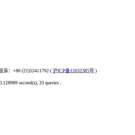
：+86 (21)52411792 (
沪ICP备12032385号
)
0.128989 second(s), 33 queries .