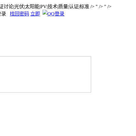
论|光伏|太阳能|PV|技术|质量|认证|标准
/>
" />
" />
登录
找回密码
立即