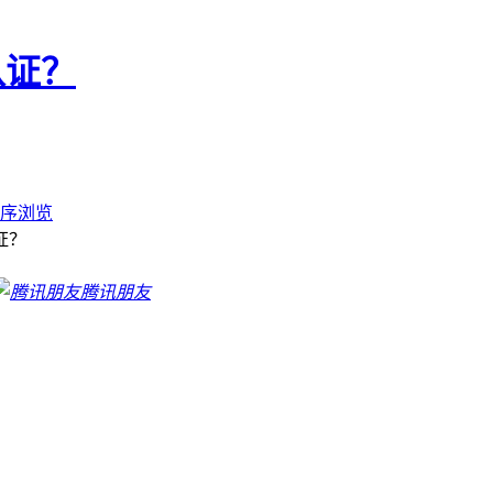
认证？
序浏览
证？
腾讯朋友