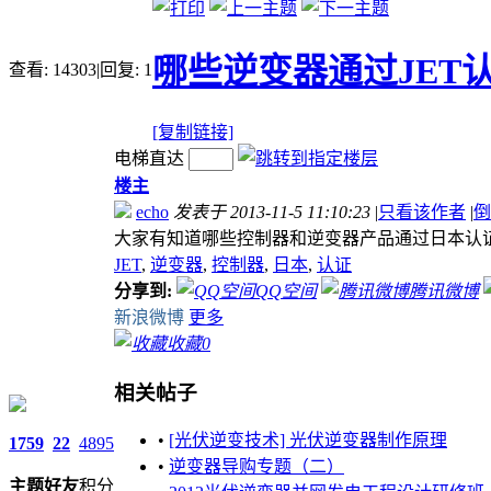
哪些逆变器通过JET
查看:
14303
|
回复:
1
[复制链接]
电梯直达
楼主
echo
发表于 2013-11-5 11:10:23
|
只看该作者
|
倒
大家有知道哪些控制器和逆变器产品通过日本认
JET
,
逆变器
,
控制器
,
日本
,
认证
分享到:
QQ空间
腾讯微博
新浪微博
更多
收藏
0
相关帖子
•
[光伏逆变技术] 光伏逆变器制作原理
1759
22
4895
•
逆变器导购专题（二）
主题
好友
积分