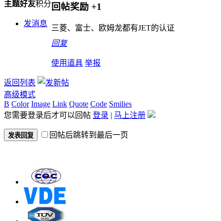
主题
好友
积分
回帖奖励
+1
发消息
三菱、富士、欧姆龙都有JET的认证
回复
使用道具
举报
返回列表
高级模式
B
Color
Image
Link
Quote
Code
Smilies
您需要登录后才可以回帖
登录
|
马上注册
回帖后跳转到最后一页
发表回复