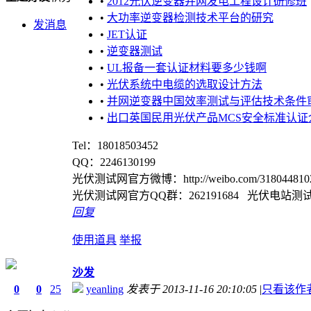
•
2012光伏逆变器并网发电工程设计研修班
•
大功率逆变器检测技术平台的研究
发消息
•
JET认证
•
逆变器测试
•
UL报备一套认证材料要多少钱啊
•
光伏系统中电缆的选取设计方法
•
并网逆变器中国效率测试与评估技术条件
•
出口英国民用光伏产品MCS安全标准认证
Tel：18018503452
QQ：2246130199
光伏测试网官方微博：http://weibo.com/3180448102/pr
光伏测试网官方QQ群：262191684 光伏电站测试认
回复
使用道具
举报
沙发
0
0
25
yeanling
发表于 2013-11-16 20:10:05
|
只看该作