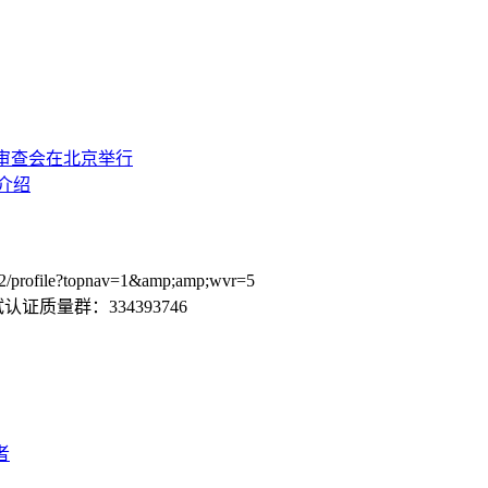
审查会在北京举行
介绍
ofile?topnav=1&amp;amp;wvr=5
证质量群：334393746
者