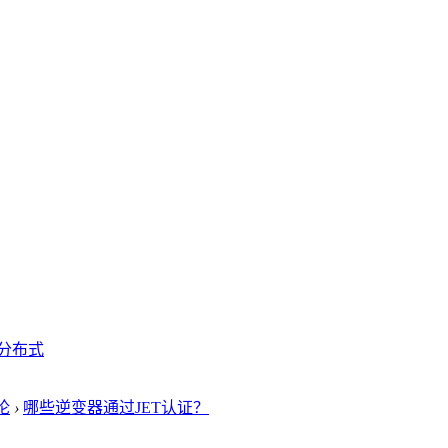
分布式
论
›
哪些逆变器通过JET认证？