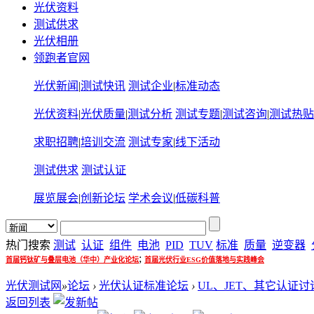
光伏资料
测试供求
光伏相册
领跑者官网
光伏新闻
|
测试快讯
测试企业
|
标准动态
光伏资料
|
光伏质量
|
测试分析
测试专题
|
测试咨询
|
测试热贴
求职招聘
|
培训交流
测试专家
|
线下活动
测试供求
测试认证
展览展会
|
创新论坛
学术会议
|
低碳科普
热门搜索
测试
认证
组件
电池
PID
TUV
标准
质量
逆变器
;
首届钙钛矿与叠层电池（华中）产业化论坛
首届光伏行业ESG价值落地与实践峰会
光伏测试网
»
论坛
›
光伏认证标准论坛
›
UL、JET、其它认证讨
返回列表