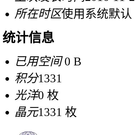
所在时区
使用系统默认
统计信息
已用空间
0 B
积分
1331
光洋
0 枚
晶元
1331 枚