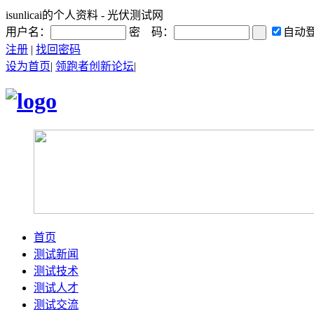
isunlicai的个人资料 - 光伏测试网
用户名：
密 码：
自动
注册
|
找回密码
设为首页
|
领跑者创新论坛
|
首页
测试新闻
测试技术
测试人才
测试交流