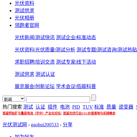
光伏资料
测试供求
光伏相册
领跑者官网
光伏新闻
|
测试快讯
测试企业
|
标准动态
光伏资料
|
光伏质量
|
测试分析
测试专题
|
测试咨询
|
测试热贴
求职招聘
|
培训交流
测试专家
|
线下活动
测试供求
测试认证
展览展会
|
创新论坛
学术会议
|
低碳科普
热门搜索
测试
认证
组件
电池
PID
TUV
标准
质量
逆变器
;
首届钙钛矿与叠层电池（华中）产业化论坛
首届光伏行业ESG价值落地与实践峰会
光伏测试网
›
gaohui200533
›
分享
加为好友