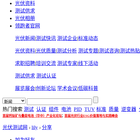
光伏资料
测试供求
光伏相册
领跑者官网
光伏新闻
|
测试快讯
测试企业
|
标准动态
光伏资料
|
光伏质量
|
测试分析
测试专题
|
测试咨询
|
测试热贴
求职招聘
|
培训交流
测试专家
|
线下活动
测试供求
测试认证
展览展会
|
创新论坛
学术会议
|
低碳科普
热门搜索
测试
认证
组件
电池
PID
TUV
标准
质量
逆变器
;
首届钙钛矿与叠层电池（华中）产业化论坛
首届光伏行业ESG价值落地与实践峰会
光伏测试网
›
lily
›
分享
加为好友