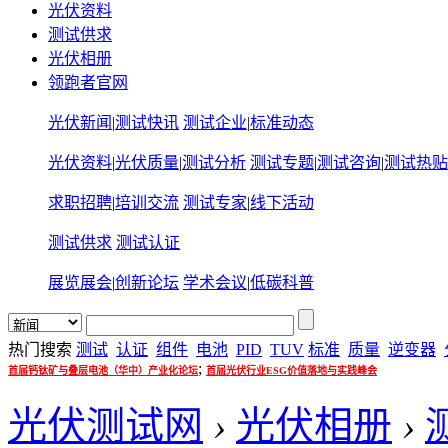
光伏资料
测试供求
光伏相册
领跑者官网
光伏新闻
|
测试快讯
测试企业
|
标准动态
光伏资料
|
光伏质量
|
测试分析
测试专题
|
测试咨询
|
测试热贴
求职招聘
|
培训交流
测试专家
|
线下活动
测试供求
测试认证
展览展会
|
创新论坛
学术会议
|
低碳科普
热门搜索
测试
认证
组件
电池
PID
TUV
标准
质量
逆变器
;
首届钙钛矿与叠层电池（华中）产业化论坛
首届光伏行业ESG价值落地与实践峰会
光伏测试网
›
光伏相册
›