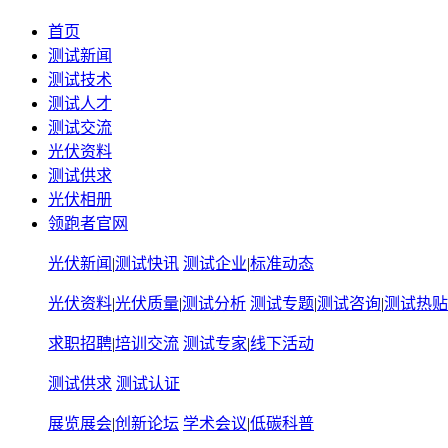
首页
测试新闻
测试技术
测试人才
测试交流
光伏资料
测试供求
光伏相册
领跑者官网
光伏新闻
|
测试快讯
测试企业
|
标准动态
光伏资料
|
光伏质量
|
测试分析
测试专题
|
测试咨询
|
测试热贴
求职招聘
|
培训交流
测试专家
|
线下活动
测试供求
测试认证
展览展会
|
创新论坛
学术会议
|
低碳科普