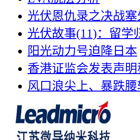
光伏恩仇录之决战塞外
光伏故事(11)：留
阳光动力号迫降日本
香港证监会发表声明
风口浪尖上、暴跌腰