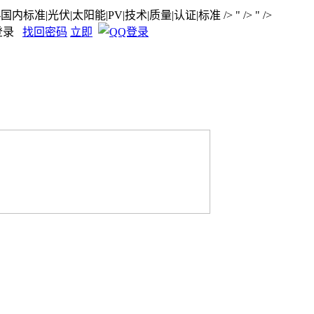
-国内标准|光伏|太阳能|PV|技术|质量|认证|标准
/>
" />
" />
登录
找回密码
立即