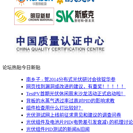
论坛热贴
今日新贴
南乡子 - 贺2014分布式光伏研讨会徐锭华参
网页找到漏洞或改进的建议，有重奖！！！！！
TestPV首期光伏休闲周末沙龙活动正式启动啦！
背板的水蒸气透过率过高对PID的影响求教
组件检查用什么灯比较好？
光伏测试网上线前征求意见和建议的调查问卷
光伏组件及电池片PID(电势差引发衰减) 的机理讨论
光伏组件PID测试的新闻&旧闻