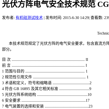
光伏方阵电气安全技术规范 CGC/GF
发布者:
有机硅测试技术
|
发布时间: 2015-6-30 14:29
|
查看数: 239
Techni
本技术规范规定了光伏方阵的电气安全要求，包含直流方阵
部分。
目 次 ........................................................................... II
前 言 ........................................................................... I
1 范围与目的 ............................................................. 1
2 规范性引用文件 ...................................................... 1
3 术语和定义，符号和缩略语 ......................................2
4 符合 GB 16895 及其它相关标准 ...............................9
5 光伏方阵系统结构 ....................................................10
6 安全要求 ..................................................................17
7 电气装置的选择和安装 .............................................23