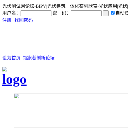
光伏测试网论坛-BIPV|光伏建筑一体化案列欣赏-光伏应用|光伏|太
用户名：
密 码：
自动
注册
|
找回密码
设为首页
|
领跑者创新论坛
|