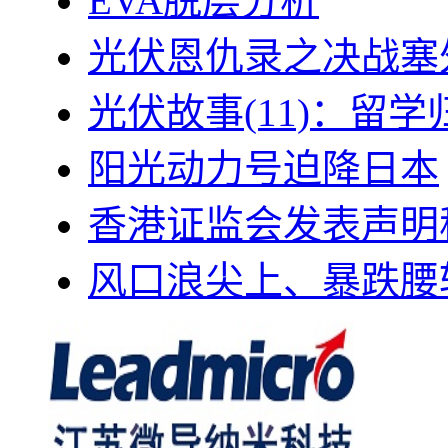
EVA脱层分析
光伏恩仇录之决战塞外
光伏故事(11)：留
阳光动力号迫降日本
香港证监会发表声明
风口浪尖上、暴跌腰