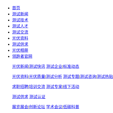
首页
测试新闻
测试技术
测试人才
测试交流
光伏资料
测试供求
光伏相册
领跑者官网
光伏新闻
|
测试快讯
测试企业
|
标准动态
光伏资料
|
光伏质量
|
测试分析
测试专题
|
测试咨询
|
测试热贴
求职招聘
|
培训交流
测试专家
|
线下活动
测试供求
测试认证
展览展会
|
创新论坛
学术会议
|
低碳科普