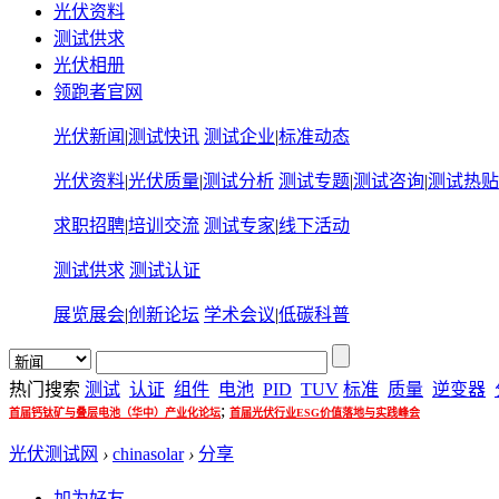
光伏资料
测试供求
光伏相册
领跑者官网
光伏新闻
|
测试快讯
测试企业
|
标准动态
光伏资料
|
光伏质量
|
测试分析
测试专题
|
测试咨询
|
测试热贴
求职招聘
|
培训交流
测试专家
|
线下活动
测试供求
测试认证
展览展会
|
创新论坛
学术会议
|
低碳科普
热门搜索
测试
认证
组件
电池
PID
TUV
标准
质量
逆变器
;
首届钙钛矿与叠层电池（华中）产业化论坛
首届光伏行业ESG价值落地与实践峰会
光伏测试网
›
chinasolar
›
分享
加为好友