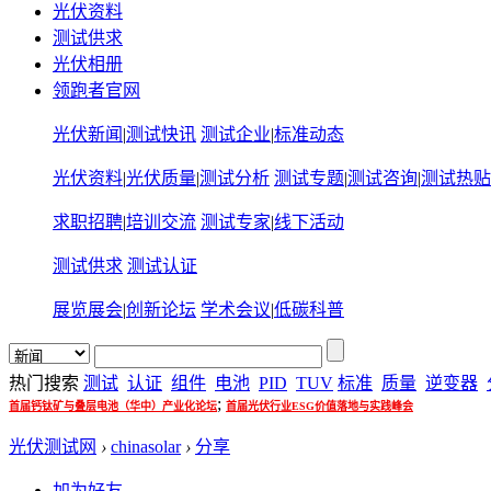
光伏资料
测试供求
光伏相册
领跑者官网
光伏新闻
|
测试快讯
测试企业
|
标准动态
光伏资料
|
光伏质量
|
测试分析
测试专题
|
测试咨询
|
测试热贴
求职招聘
|
培训交流
测试专家
|
线下活动
测试供求
测试认证
展览展会
|
创新论坛
学术会议
|
低碳科普
热门搜索
测试
认证
组件
电池
PID
TUV
标准
质量
逆变器
;
首届钙钛矿与叠层电池（华中）产业化论坛
首届光伏行业ESG价值落地与实践峰会
光伏测试网
›
chinasolar
›
分享
加为好友