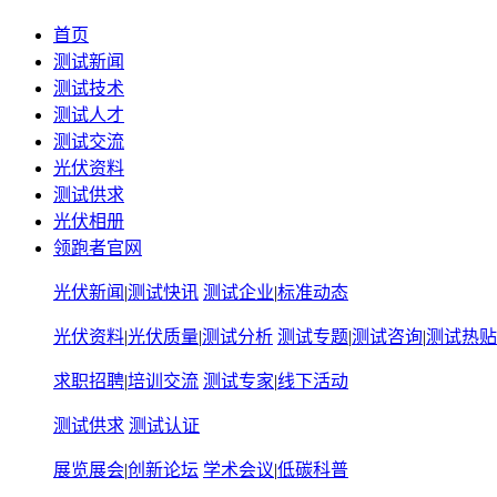
首页
测试新闻
测试技术
测试人才
测试交流
光伏资料
测试供求
光伏相册
领跑者官网
光伏新闻
|
测试快讯
测试企业
|
标准动态
光伏资料
|
光伏质量
|
测试分析
测试专题
|
测试咨询
|
测试热贴
求职招聘
|
培训交流
测试专家
|
线下活动
测试供求
测试认证
展览展会
|
创新论坛
学术会议
|
低碳科普