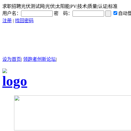
求职招聘光伏测试网|光伏|太阳能|PV|技术|质量|认证|标准
用户名：
密 码：
自动
注册
|
找回密码
设为首页
|
领跑者创新论坛
|