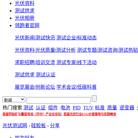
光伏资料
测试供求
光伏相册
领跑者官网
光伏新闻
|
测试快讯
测试企业
|
标准动态
光伏资料
|
光伏质量
|
测试分析
测试专题
|
测试咨询
|
测试热贴
求职招聘
|
培训交流
测试专家
|
线下活动
测试供求
测试认证
展览展会
|
创新论坛
学术会议
|
低碳科普
热门搜索
测试
认证
组件
电池
PID
TUV
标准
质量
逆变器
;
首届钙钛矿与叠层电池（华中）产业化论坛
首届光伏行业ESG价值落地与实践峰会
光伏测试网
›
硅胶板
›
分享
加为好友