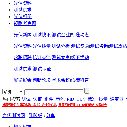
光伏资料
测试供求
光伏相册
领跑者官网
光伏新闻
|
测试快讯
测试企业
|
标准动态
光伏资料
|
光伏质量
|
测试分析
测试专题
|
测试咨询
|
测试热贴
求职招聘
|
培训交流
测试专家
|
线下活动
测试供求
测试认证
展览展会
|
创新论坛
学术会议
|
低碳科普
热门搜索
测试
认证
组件
电池
PID
TUV
标准
质量
逆变器
;
首届钙钛矿与叠层电池（华中）产业化论坛
首届光伏行业ESG价值落地与实践峰会
光伏测试网
›
硅胶板
›
分享
加为好友