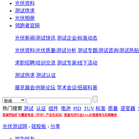
光伏资料
测试供求
光伏相册
领跑者官网
光伏新闻
|
测试快讯
测试企业
|
标准动态
光伏资料
|
光伏质量
|
测试分析
测试专题
|
测试咨询
|
测试热贴
求职招聘
|
培训交流
测试专家
|
线下活动
测试供求
测试认证
展览展会
|
创新论坛
学术会议
|
低碳科普
热门搜索
测试
认证
组件
电池
PID
TUV
标准
质量
逆变器
;
首届钙钛矿与叠层电池（华中）产业化论坛
首届光伏行业ESG价值落地与实践峰会
光伏测试网
›
硅胶板
›
分享
加为好友