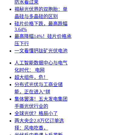
防水看过来
揭秘光伏界的双胞胎：单
晶硅与多晶硅的区别
硅片价格下跌，最高跌幅
3.64%
最高降幅14%！硅片价格承
压下行
一文看懂钙钛矿光伏电池
人工智能数据中心与电气
化时代： 电网
超大组件，危！
分布式光伏与工商业储
能，正在进入“拼
集体罢演！五大发电集团
手撕光伏行业的
全球光伏？格局小了
两大央企2.8万亿订单选
择：风电吃香，