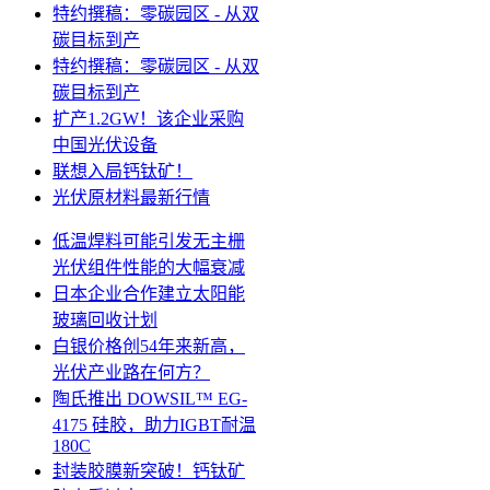
特约撰稿：零碳园区 - 从双
碳目标到产
特约撰稿：零碳园区 - 从双
碳目标到产
扩产1.2GW！该企业采购
中国光伏设备
联想入局钙钛矿！
光伏原材料最新行情
低温焊料可能引发无主栅
光伏组件性能的大幅衰减
日本企业合作建立太阳能
玻璃回收计划
白银价格创54年来新高，
光伏产业路在何方？
陶氏推出 DOWSIL™ EG-
4175 硅胶，助力IGBT耐温
180C
封装胶膜新突破！钙钛矿