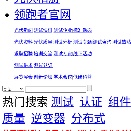
领跑者官网
光伏新闻
|
测试快讯
测试企业
|
标准动态
光伏资料
|
光伏质量
|
测试分析
测试专题
|
测试咨询
|
测试热贴
求职招聘
|
培训交流
测试专家
|
线下活动
测试供求
测试认证
展览展会
|
创新论坛
学术会议
|
低碳科普
热门搜索
测试
认证
组件
质量
逆变器
分布式