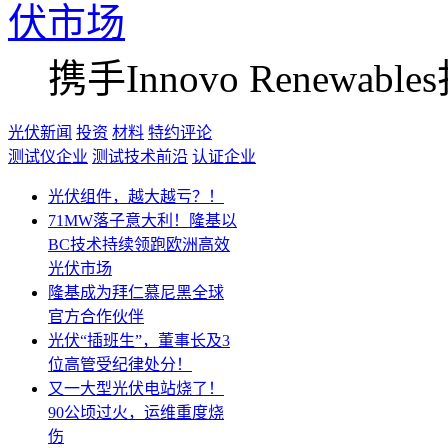
伏市场
携手Innovo Renew
光伏新闻
投资
材料
特约评论
测试仪企业
测试技术前沿
认证企业
光伏组件，越大越亏？！
71MW落子意大利！隆基以
BC技术持续领跑欧洲高效
光伏市场
隆基成为拜仁慕尼黑全球
官方合作伙伴
光伏“插班生”，董事长及3
位高管受纪律处分！
又一大型光伏电站烧了！
90公顷过火，运维重度烧
伤