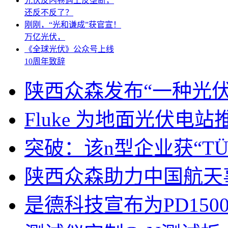
光伏反内卷遇上反垄断，
还反不反了？
刚刚，“光和谦成”获官宣！
万亿光伏，
《全球光伏》公众号上线
10周年致辞
陕西众森发布“一种光伏
Fluke 为地面光伏电
突破：该n型企业获“T
陕西众森助力中国航天
是德科技宣布为PD15