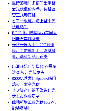
重磅落地！多部门出手整
治光伏低价内卷，价格监
管正式动真格 ...
省了一根桩，赔上整个光
伏电站？
BC加持，隆基助力美国太
阳能汽车挑战赛
光伏一周大事：20GW叫
停、工信部出手、隆基掀
桌、晶科新品、正泰
出清开始！新增1GW需淘
汰3GW，光伏龙头
8600亿蒸发！SpaceX临门
熄火，太空光伏
查封资产！给予警告！光
伏上市企业罚款
此地新增工业光伏10GW，
能装尽装！